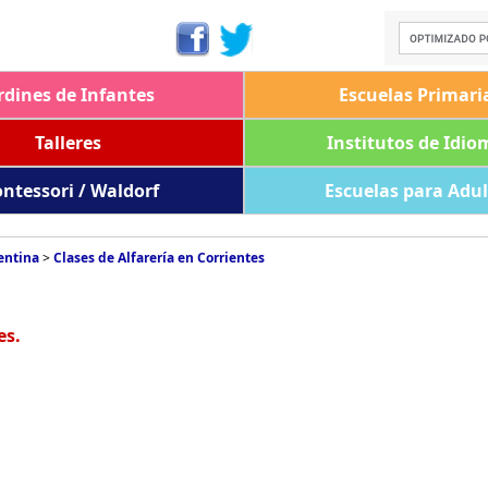
rdines de Infantes
Escuelas Primari
Talleres
Institutos de Idio
ntessori / Waldorf
Escuelas para Adu
entina
>
Clases de Alfarería en Corrientes
es.