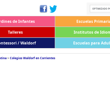
rdines de Infantes
Escuelas Primari
Talleres
Institutos de Idio
ntessori / Waldorf
Escuelas para Adu
ntina
>
Colegios Waldorf en Corrientes